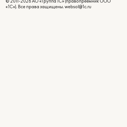
© 2011-2026 АО «Группа 1С» (правопреемник ООО
«1С»). Все права защищены.
websol@1c.ru