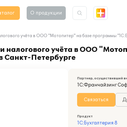
аталог
О продукции
алогового учёта в ООО "Мотопитер" на базе программы "1С:
и налогового учёта в ООО "Мотоп
в Санкт-Петербурге
Партнер, осуществивший в
1С:Франчайзинг Со
Связаться
Д
Продукт
1С:Бухгалтерия 8