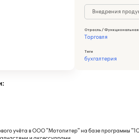
Внедрения продук
Отрасль / Функциональная
Торговля
Теги
бухгалтерия
и:
ого учёта в ООО "Мотопитер" на базе программы "1С:
запчастями и аксессуарами.