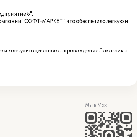
дприятие 8".
омпании "СОФТ-МАРКЕТ", что обеспечило легкую и
 и консультационное сопровождение Заказчика.
Мы в Max