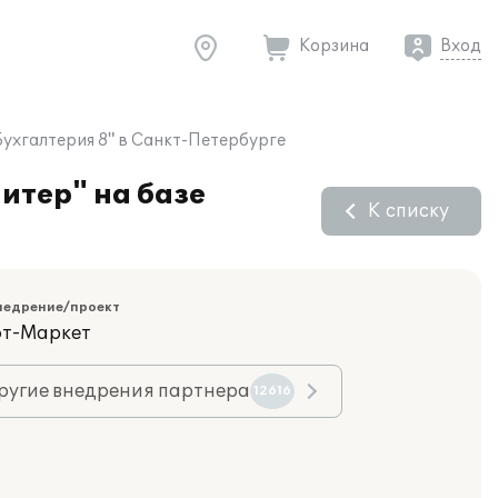
Корзина
Вход
Бухгалтерия 8" в Санкт-Петербурге
итер" на базе
К списку
недрение/проект
фт-Маркет
ругие внедрения партнера
12616