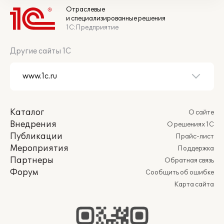
Отраслевые
и специализированные решения
1С:Предприятие
Другие сайты 1С
Каталог
О сайте
Внедрения
О решениях 1С
Публикации
Прайс-лист
Мероприятия
Поддержка
Партнеры
Обратная связь
Форум
Сообщить об ошибке
Карта сайта