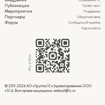
Внедрения
О решениях 1С
Публикации
Прайс-лист
Мероприятия
Поддержка
Партнеры
Обратная связь
Форум
Сообщить об ошибке
Карта сайта
Мы в Max
© 2011-2026 АО «Группа 1С» (правопреемник ООО
«1С»). Все права защищены.
websol@1c.ru