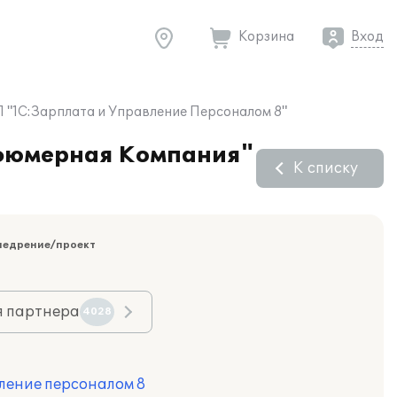
Корзина
Вход
 "1С:Зарплата и Управление Персоналом 8"
рфюмерная Компания"
К списку
недрение/проект
я партнера
4028
ление персоналом 8