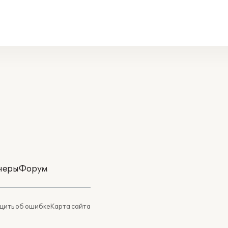
неры
Форум
ить об ошибке
Карта сайта