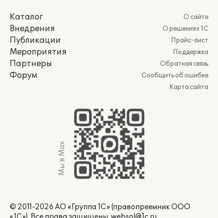
Каталог
О сайте
Внедрения
О решениях 1С
Публикации
Прайс-лист
Мероприятия
Поддержка
Партнеры
Обратная связь
Форум
Сообщить об ошибке
Карта сайта
Мы в Max
© 2011-2026 АО «Группа 1С» (правопреемник ООО
«1С»). Все права защищены.
websol@1c.ru