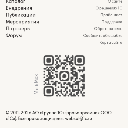
Каталог
О сайте
Внедрения
О решениях 1С
Публикации
Прайс-лист
Мероприятия
Поддержка
Партнеры
Обратная связь
Форум
Сообщить об ошибке
Карта сайта
Мы в Max
© 2011-2026 АО «Группа 1С» (правопреемник ООО
«1С»). Все права защищены.
websol@1c.ru