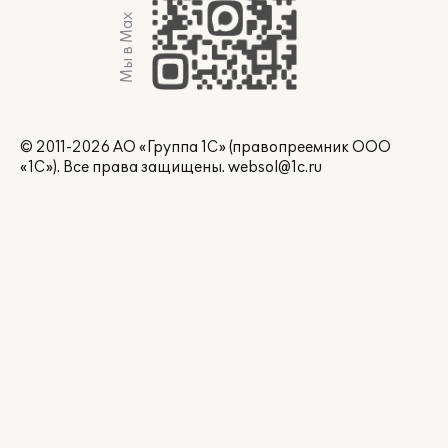
Мы в Max
© 2011-2026 АО «Группа 1С» (правопреемник ООО
«1С»). Все права защищены.
websol@1c.ru