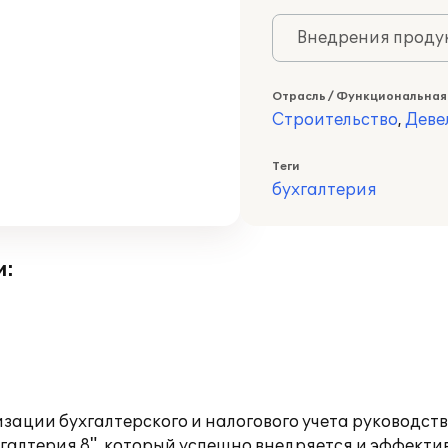
Внедрения продук
Отрасль / Функциональная
Строительство
,
Деве
Теги
бухгалтерия
и:
изации бухгалтерского и налогового учета руководс
галтерия 8", который успешно внедряется и эффекти