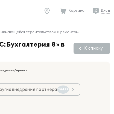
Корзина
Вход
 занимающейся строительством и ремонтом
С:Бухгалтерия 8» в
К списку
недрение/проект
ругие внедрения партнера
28473