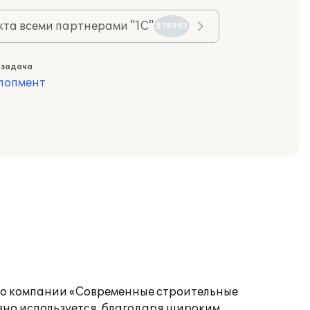
та всеми партнерами "1С"
575993
 задача
лопмент
тво компании «Современные строительные
вно используется, благодаря широким