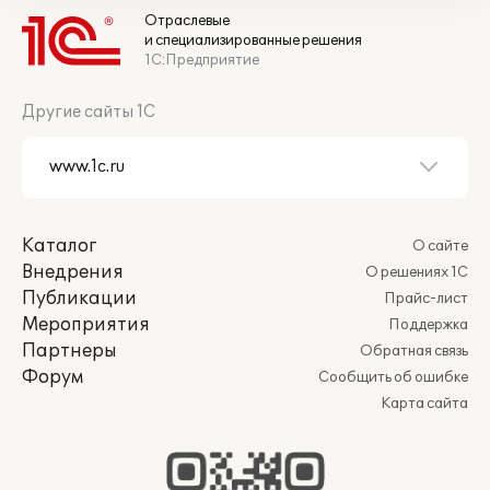
Отраслевые
и специализированные решения
1С:Предприятие
Другие сайты 1С
Каталог
О сайте
Внедрения
О решениях 1С
Публикации
Прайс-лист
Мероприятия
Поддержка
Партнеры
Обратная связь
Форум
Сообщить об ошибке
Карта сайта