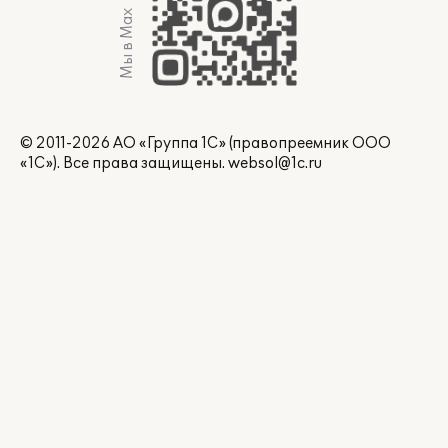
Мы в Max
© 2011-2026 АО «Группа 1С» (правопреемник ООО
«1С»). Все права защищены.
websol@1c.ru