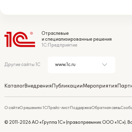
Отраслевые
и специализированные решения
1С:Предприятие
Другие сайты 1С
Каталог
Внедрения
Публикации
Мероприятия
Парт
О сайте
О решениях 1С
Прайс-лист
Поддержка
Обратная связь
Сообщ
© 2011-2026 АО «Группа 1С» (правопреемник ООО «1С»). 