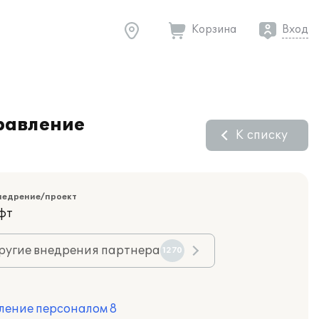
Корзина
Вход
равление
К списку
недрение/проект
фт
ругие внедрения партнера
1270
ление персоналом 8