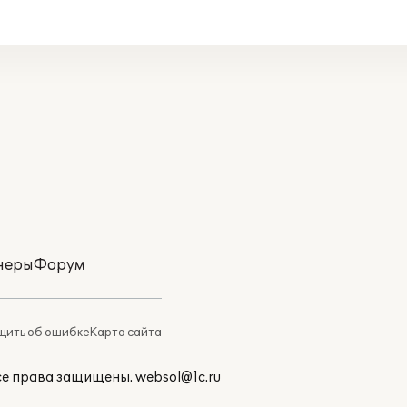
неры
Форум
ить об ошибке
Карта сайта
Все права защищены.
websol@1c.ru