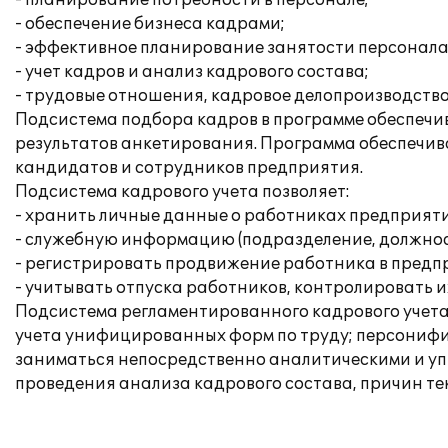
- планирование потребности в персонале;
- обеспечение бизнеса кадрами;
- эффективное планирование занятости персонала
- учет кадров и анализ кадрового состава;
- трудовые отношения, кадровое делопроизводство
Подсистема подбора кадров в программе обеспечив
результатов анкетирования. Программа обеспечива
кандидатов и сотрудников предприятия.
Подсистема кадрового учета позволяет:
- хранить личные данные о работниках предприяти
- служебную информацию (подразделение, должност
- регистрировать продвижение работника в предп
- учитывать отпуска работников, контролировать и
Подсистема регламентированного кадрового учета
учета унифицированных форм по труду; персонифиц
заниматься непосредственно аналитическими и упр
проведения анализа кадрового состава, причин теку