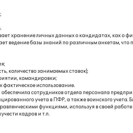
;
.
ает хранение личных данных о кандидатах, как о фи
ет ведение базы знаний по различным анкетам, что
я;
ь, количество занимаемых ставок);
риятии, командировки;
х фактическое использование.
 обеспечила сотрудников отдела персонала предпри
ированного учета в ПФР, а также воинского учета. 
авленческими функциями, используя в своей работе
чести кадров и т.п.