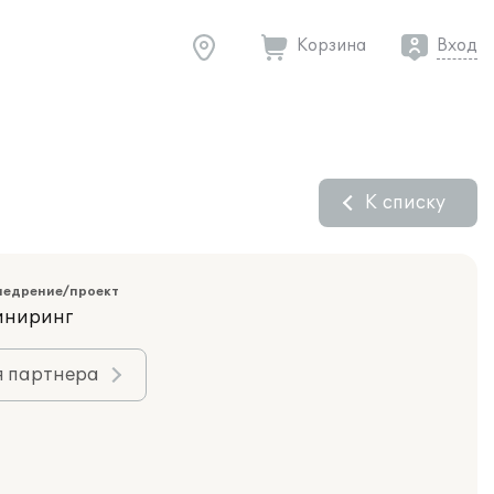
Корзина
Вход
К списку
недрение/проект
иниринг
я партнера