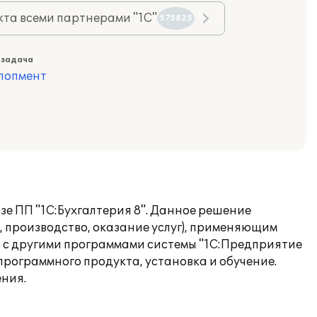
та всеми партнерами "1С"
575825
 задача
лопмент
зе ПП "1С:Бухгалтерия 8". Данное решение
, производство, оказание услуг), применяющим
но с другими программами системы "1С:Предприятие
программного продукта, установка и обучение.
ния.