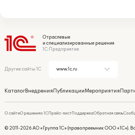
Отраслевые
и специализированные решения
1С:Предприятие
Другие сайты 1С
Каталог
Внедрения
Публикации
Мероприятия
Парт
О сайте
О решениях 1С
Прайс-лист
Поддержка
Обратная связь
Сообщ
© 2011-2026 АО «Группа 1С» (правопреемник ООО «1С»). 