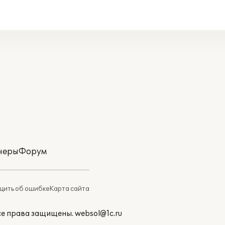
неры
Форум
ить об ошибке
Карта сайта
Все права защищены.
websol@1c.ru