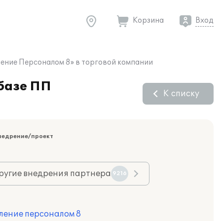
Корзина
Вход
ление Персоналом 8» в торговой компании
 базе ПП
К списку
недрение/проект
ругие внедрения партнера
9216
ление персоналом 8