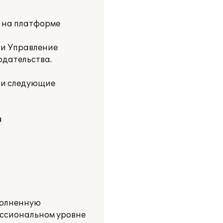
и на платформе
 и Управление
одательства.
ли следующие
а
полненную
ессиональном уровне