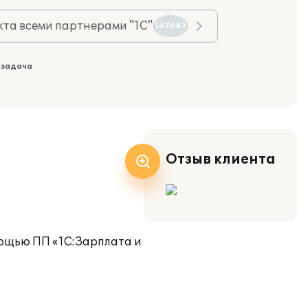
та всеми партнерами "1С"
147043
 задача
Отзыв клиента
мощью ПП «1С:Зарплата и