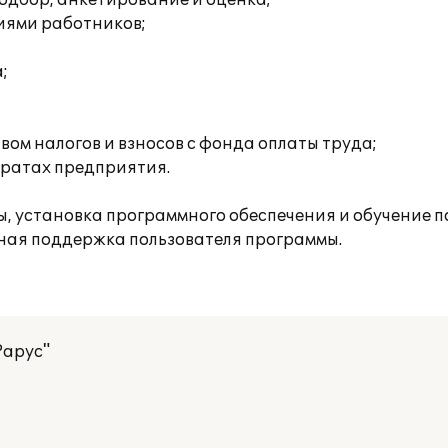
одбор, анкетирование и оценка;
иями работников;
;
ом налогов и взносов с фонда оплаты труда;
тратах предприятия.
 установка программного обеспечения и обучение по
ная поддержка пользователя программы.
Рарус"