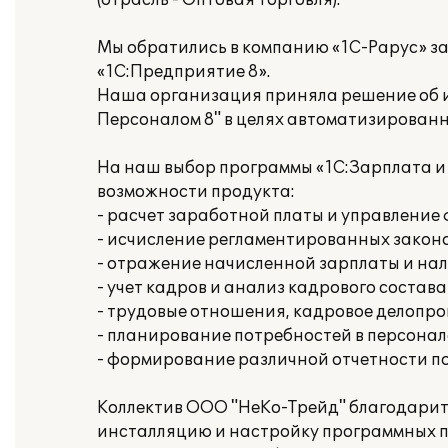
(отрасль - Оптовая торговля).
Мы обратились в компанию «1С-Рарус» з
«1С:Предприятие 8».
Наша организация приняла решение об и
Персоналом 8" в целях автоматизированн
На наш выбор программы «1С:Зарплата и
возможности продукта:
- расчет заработной платы и управлени
- исчисление регламентированных законо
- отражение начисленной зарплаты и нал
- учет кадров и анализ кадрового состава
- трудовые отношения, кадровое делопр
- планирование потребностей в персонал
- формирование различной отчетности п
Коллектив ООО "НеКо-Трейд" благодарит
инсталляцию и настройку программных п