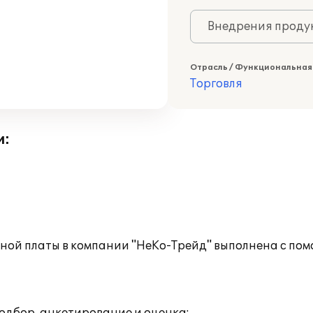
Внедрения продук
Отрасль / Функциональная
Торговля
и:
ной платы в компании "НеКо-Трейд" выполнена с по