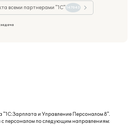
та всеми партнерами "1С"
147043
 задача
а "1С:Зарплата и Управление Персоналом 8".
 с персоналом по следующим направлениям: