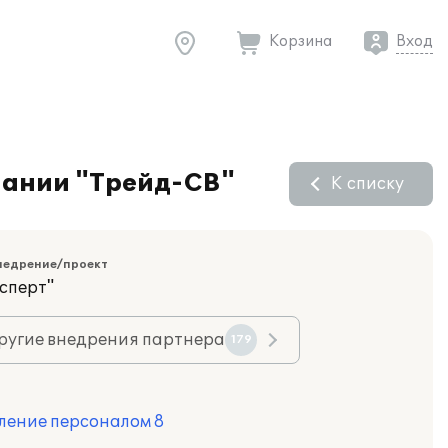
Корзина
Вход
пании "Трейд-СВ"
К списку
недрение/проект
сперт"
ругие внедрения партнера
179
ление персоналом 8