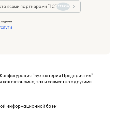
та всеми партнерами "1С"
575930
 задача
слуги
". Конфигурация "Бухгалтерия Предприятия"
 как автономно, так и совместно с другими
дной информационной базе;