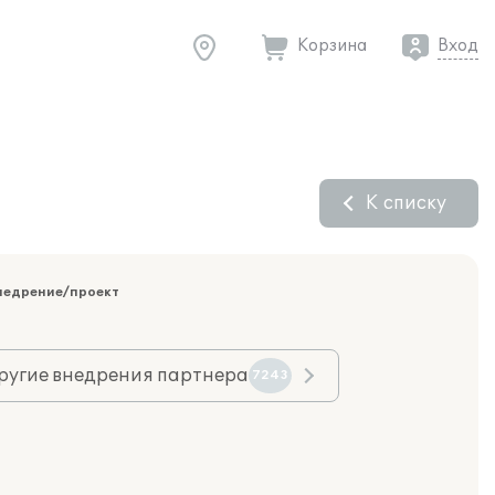
Корзина
Вход
К списку
недрение/проект
ругие внедрения партнера
7243