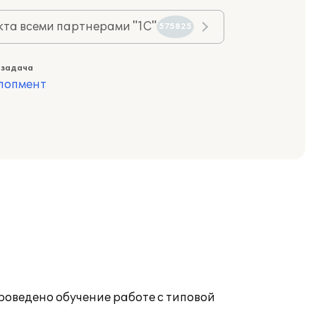
та всеми партнерами "1С"
575825
 задача
лопмент
роведено обучение работе с типовой