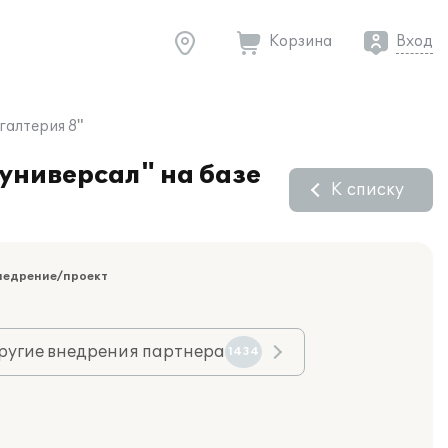
Корзина
Вход
галтерия 8"
универсал" на базе
К списку
недрение/проект
ругие внедрения партнера
1434