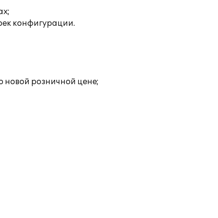
ах;
роек конфигурации.
о новой розничной цене;