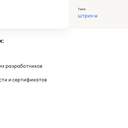
Теги
штрих м
и:
их разработчиков
ости и сертификатов