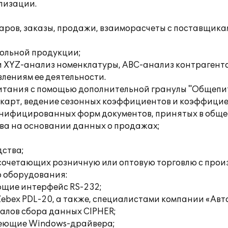
лизации.
варов, заказы, продажи, взаиморасчеты с поставщика
гольной продукции;
 и XYZ-анализ номенклатуры, ABC-анализ контрагенто
влениям ее деятельности.
питания с помощью дополнительной гранулы "Общепит
 карт, ведение сезонных коэффициентов и коэффицие
унифицированных форм документов, принятых в обще
тва на основании данных о продажах;
дства;
 сочетающих розничную или оптовую торговлю с про
о оборудования:
ющие интерфейс RS-232;
, Zebex PDL-20, а также, специалистами компании «А
алов сбора данных CIPHER;
имеющие Windows-драйвера;