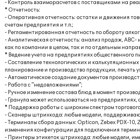
- Контроль взаиморасчетов с поставщиками на реа
* Отчетность:
- Оперативная отчетность: остатки и движения то
счетам предприятия и т.п.;
- Регламентированная отчетность по обороту алко
- Аналитическая отчетность: анализ продаж, ABC-
как по компании в целом, так и по отдельным напра
* Ведение учета на предприятиях общественного 
- Составление технологических и калькуляционных
планирование и производство продукции, печать 
- Автоматическое создание документов производс
- Работа с "недовложениями";
- Ручное изменение состава блюд в момент произво
- Гранула может использоваться на предприятиях,
* Поддержка работы с широким спектром торговог
- Сканеры штрихкода: любые модели, поддержива
- Терминалы сбора данных: Opticon, Zebex PDX-10
изменения конфигурации для подключения термин
- Принтеры этикеток штрихкода: любые модели, 