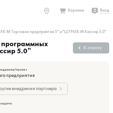
Корзина
Вход
ИХ-М:Торговое предприятие 5" и "ШТРИХ-М:Кассир 5.0"
м программных
К списку
сир 5.0"
недрение/проект
его предприятия
ругие внедрения партнера
 задача