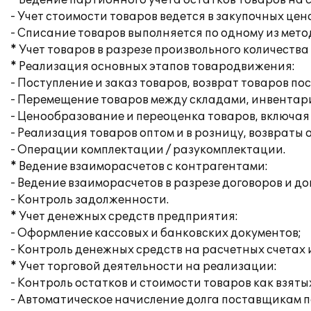
* Ведение партионного учета остатков товаров на 
- Учет стоимости товаров ведется в закупочных цен
- Списание товаров выполняется по одному из метод
* Учет товаров в разрезе произвольного количеств
* Реализация основных этапов товародвижения:
- Поступление и заказ товаров, возврат товаров п
- Перемещение товаров между складами, инвентар
- Ценообразование и переоценка товаров, включая
- Реализация товаров оптом и в розницу, возвраты 
- Операции комплектации / разукомплектации.
* Ведение взаиморасчетов с контрагентами:
- Ведение взаиморасчетов в разрезе договоров и до
- Контроль задолженности.
* Учет денежных средств предприятия:
- Оформление кассовых и банковских документов;
- Контроль денежных средств на расчетных счетах 
* Учет торговой деятельности на реализации:
- Контроль остатков и стоимости товаров как взяты
- Автоматическое начисление долга поставщикам п