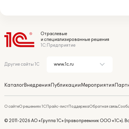
Отраслевые
и специализированные решения
1С:Предприятие
Другие сайты 1С
Каталог
Внедрения
Публикации
Мероприятия
Парт
О сайте
О решениях 1С
Прайс-лист
Поддержка
Обратная связь
Сообщ
© 2011-2026 АО «Группа 1С» (правопреемник ООО «1С»). 