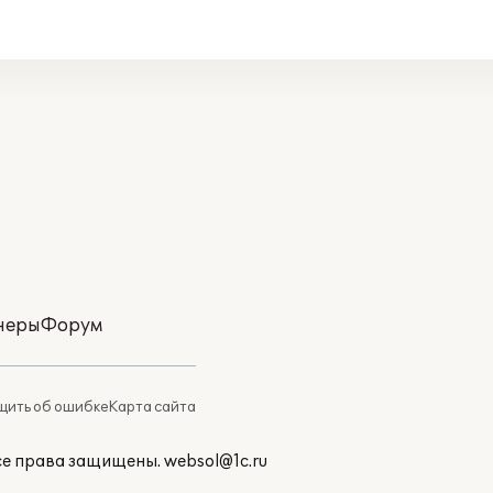
неры
Форум
ить об ошибке
Карта сайта
Все права защищены.
websol@1c.ru