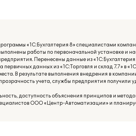
программы «1С:Бухгалтерия 8» специалистами компа
выполнены работы по первоначальной установке и н
редприятия. Перенесены данные из «1С:Бухгалтерия 7
а первичных данных из «1С:Торговля и склад 7.7» в «1С
места. В результате выполнения внедрения в компан
 прозрачность учета, службы предприятия получили 
ьность, доступность объяснения принципов и методо
пециалистов ООО «Центр-Автоматизации» и планиру