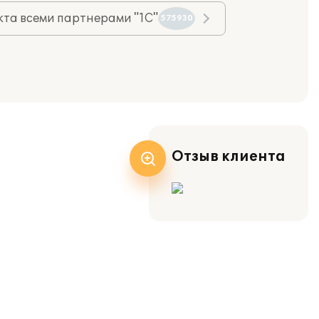
та всеми партнерами "1С"
575930
Отзыв клиента