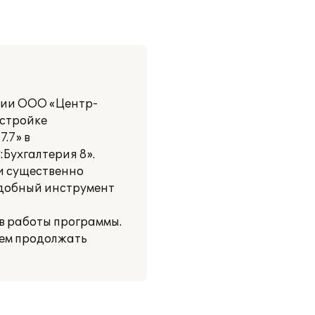
нии ООО «Центр-
астройке
.7» в
:Бухгалтерия 8».
ии существенно
удобный инструмент
в работы программы.
ем продолжать