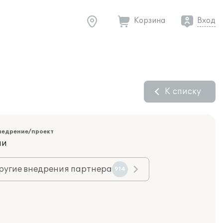
Корзина
Вход
К списку
недрение/проект
ии
ругие внедрения партнера
914