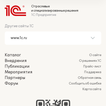
Отраслевые
и специализированные решения
1С:Предприятие
Другие сайты 1С
Каталог
О сайте
Внедрения
О решениях 1С
Публикации
Прайс-лист
Мероприятия
Поддержка
Партнеры
Обратная связь
Форум
Сообщить об ошибке
Карта сайта