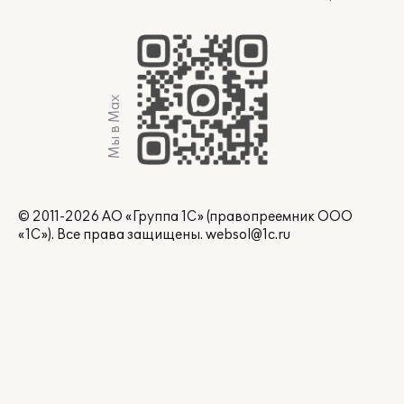
Мы в Max
© 2011-2026 АО «Группа 1С» (правопреемник ООО
«1С»). Все права защищены.
websol@1c.ru