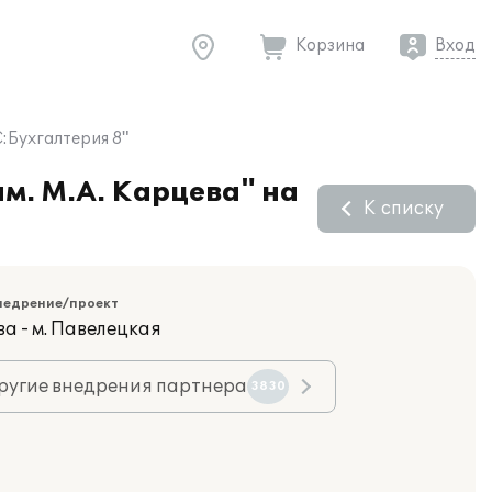
Корзина
Вход
:Бухгалтерия 8"
м. М.А. Карцева" на
К списку
недрение/проект
а - м. Павелецкая
ругие внедрения партнера
3830