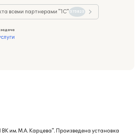
та всеми партнерами "1С"
575825
 задача
слуги
ВК им. М.А. Карцева". Произведена установка