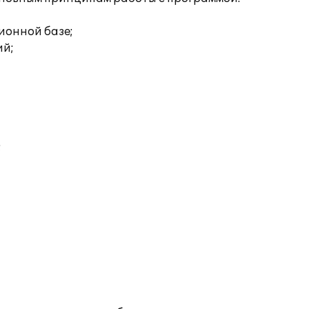
ионной базе;
ий;
;