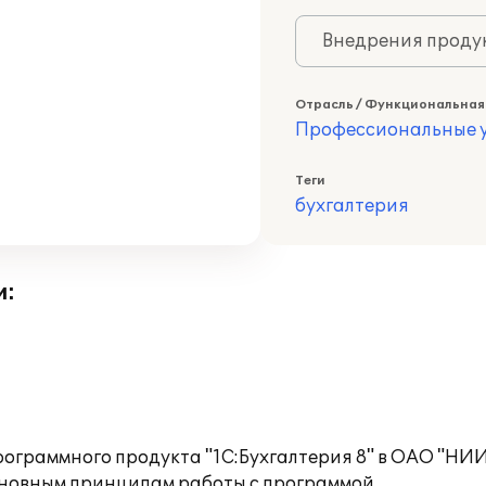
Внедрения продук
Отрасль / Функциональная
Профессиональные у
Теги
бухгалтерия
и:
ограммного продукта "1С:Бухгалтерия 8" в ОАО "НИИ 
сновным принципам работы с программой.