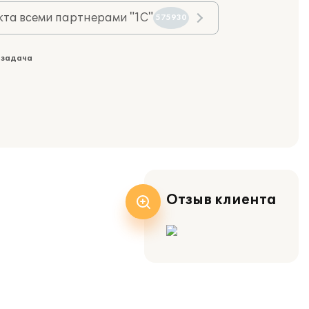
та всеми партнерами "1С"
575930
 задача
Отзыв клиента