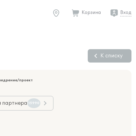
Корзина
Вход
К списку
недрение/проект
я партнера
15990