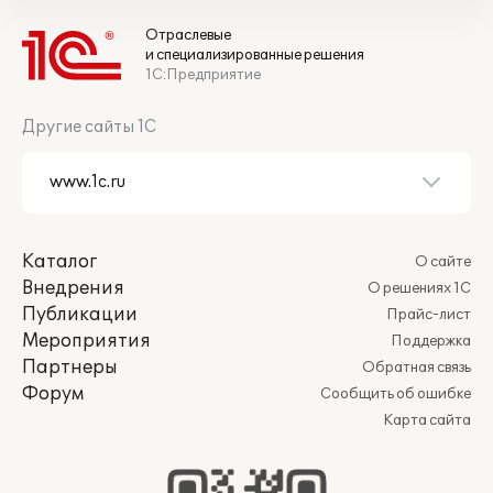
Отраслевые
и специализированные решения
1С:Предприятие
Другие сайты 1С
Каталог
О сайте
Внедрения
О решениях 1С
Публикации
Прайс-лист
Мероприятия
Поддержка
Партнеры
Обратная связь
Форум
Сообщить об ошибке
Карта сайта