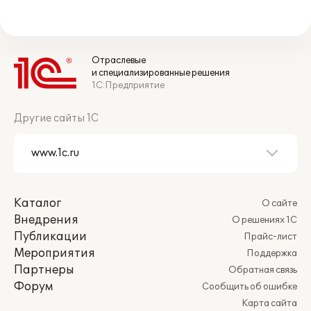
Отраслевые
и специализированные решения
1С:Предприятие
Другие сайты 1С
Каталог
О сайте
Внедрения
О решениях 1С
Публикации
Прайс-лист
Мероприятия
Поддержка
Партнеры
Обратная связь
Форум
Сообщить об ошибке
Карта сайта