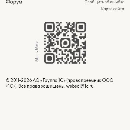
Форум
Сообщить об ошибке
Карта сайта
Мы в Max
© 2011-2026 АО «Группа 1С» (правопреемник ООО
«1С»). Все права защищены.
websol@1c.ru