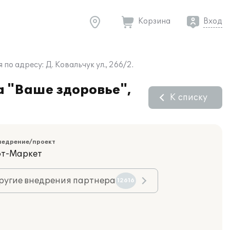
Корзина
Вход
о адресу: Д. Ковальчук ул., 266/2.
а "Ваше здоровье",
К списку
недрение/проект
фт-Маркет
ругие внедрения партнера
12616