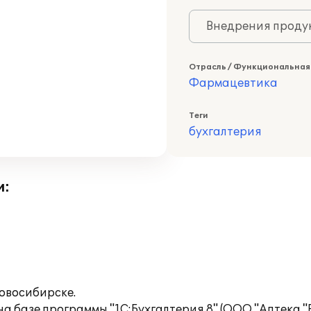
Внедрения продук
Отрасль / Функциональная
Фармацевтика
Теги
бухгалтерия
и:
Новосибирске.
а базе программы "1С:Бухгалтерия 8" (ООО "Аптека "