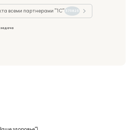
та всеми партнерами "1С"
575825
 задача
Ваше здоровье").