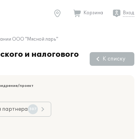
Корзина
Вход
мпании ООО "Мясной ларь"
ского и налогового
К списку
недрение/проект
я партнера
507