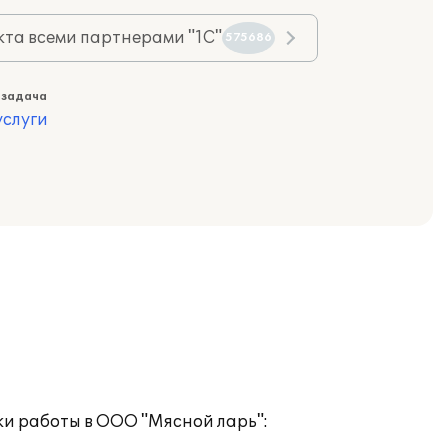
та всеми партнерами "1С"
575686
 задача
слуги
и работы в ООО "Мясной ларь":