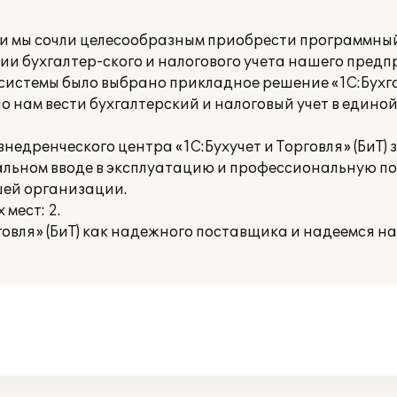
и мы сочли целесообразным приобрести программны
ии бухгалтер-ского и налогового учета нашего предп
системы было выбрано прикладное решение «1С:Бухга
о нам вести бухгалтерский и налоговый учет в един
едренческого центра «1С:Бухучет и Торговля» (БиТ) 
льном вводе в эксплуатацию и профессиональную по
шей организации.
мест: 2.
говля» (БиТ) как надежного поставщика и надеемся н