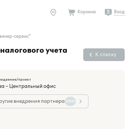
Корзина
Вход
нженер-сервис"
 налогового учета
К списку
недрение/проект
ва – Центральный офис
ругие внедрения партнера
29151