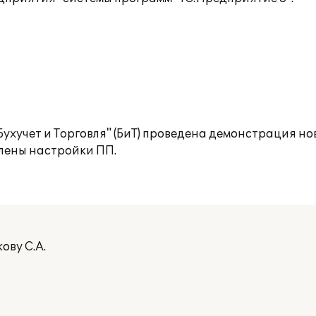
ухучет и Торговля" (БиТ) проведена демонстрация н
влены настройки ПП.
ову С.А.