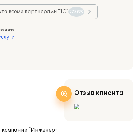
та всеми партнерами "1С"
575930
 задача
слуги
Отзыв клиента
т компании "Инженер-