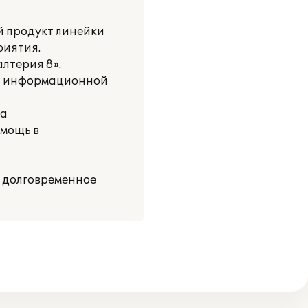
й продукт линейки
риятия.
лтерия 8».
ой информационной
за
мощь в
а долговременное