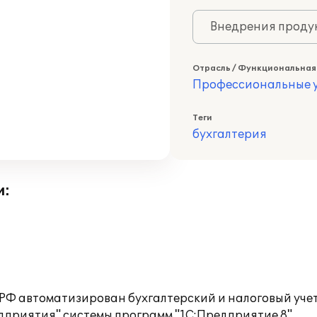
Внедрения продук
Отрасль / Функциональная
Профессиональные у
Теги
бухгалтерия
и:
 РФ автоматизирован бухгалтерский и налоговый уче
дприятия" системы программ "1С:Предприятие 8".