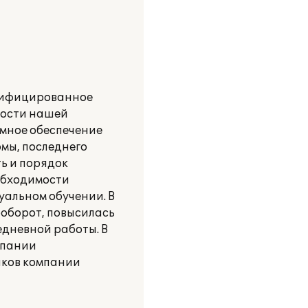
алифицированное
ности нашей
ммное обеспечение
мы, последнего
ь и порядок
обходимости
альном обучении. В
оборот, повысилась
едневной работы. В
мпании
иков компании