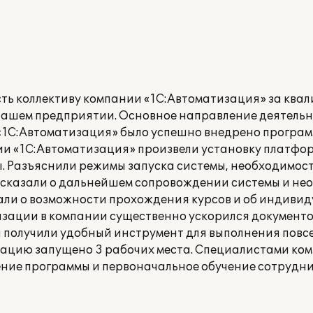
ь коллективу компании «1С:Автоматизация» за кв
нашем предприятии. Основное направление деятель
 «1С:Автоматизация» было успешно внедрено програ
ии «1С:Автоматизация» произвели установку платфор
. Разъяснили режимы запуска системы, необходимост
ссказали о дальнейшем сопровождении системы и не
ли о возможности прохождения курсов и об индивиду
изации в компании существенно ускорился документо
 получили удобный инструмент для выполнения повс
атацию запущено 3 рабочих места. Специалистами ко
ние программы и первоначальное обучение сотрудн