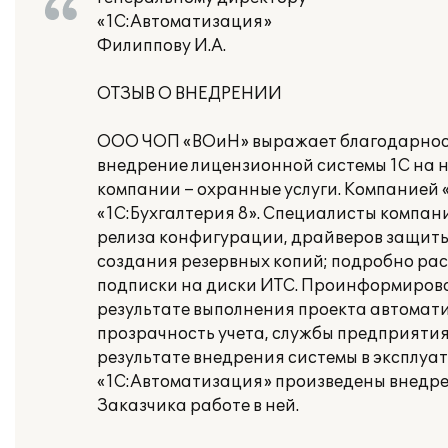
«1С:Автоматизация»
Филиппову И.А.
ОТЗЫВ О ВНЕДРЕНИИ
ООО ЧОП «ВОиН» выражает благодарност
внедрение лицензионной системы 1С на 
компании – охранные услуги. Компанией
«1С:Бухгалтерия 8». Специалисты компан
релиза конфигурации, драйверов защиты
создания резервных копий; подробно ра
подписки на диски ИТС. Проинформирова
результате выполнения проекта автомат
прозрачность учета, службы предприятия
результате внедрения системы в эксплу
«1С:Автоматизация» произведены внедре
Заказчика работе в ней.