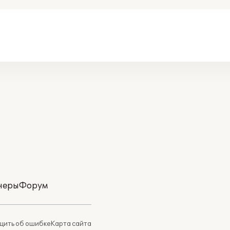
неры
Форум
ить об ошибке
Карта сайта