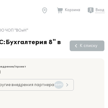
Корзина
Вход
 ООО ЧОП "ВОиН"
С:Бухгалтерия 8" в
К списку
недрение/проект
Я
ругие внедрения партнера
4693