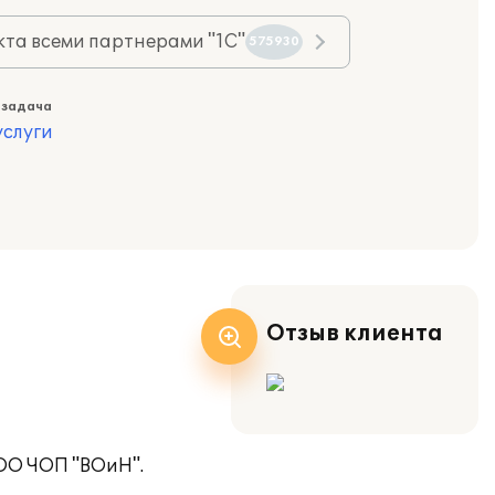
та всеми партнерами "1С"
575930
 задача
слуги
Отзыв клиента
ООО ЧОП "ВОиН".