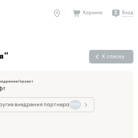
Корзина
Вход
я"
К списку
недрение/проект
фт
ругие внедрения партнера
3552