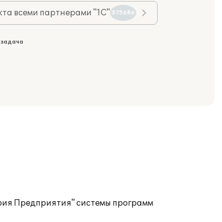
та всеми партнерами "1С"
575686
 задача
ерия Предприятия" системы программ