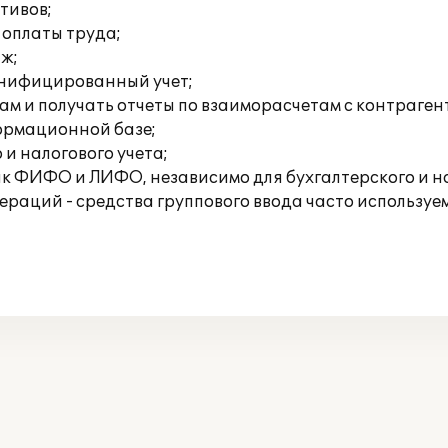
тивов;
 оплаты труда;
аж;
онифицированный учет;
ам и получать отчеты по взаиморасчетам с контраген
формационной базе;
 и налогового учета;
ак ФИФО и ЛИФО, независимо для бухгалтерского и на
раций - средства группового ввода часто используем