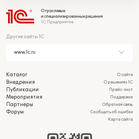
Отраслевые
и специализированные решения
1С:Предприятие
Другие сайты 1С
Каталог
О сайте
Внедрения
О решениях 1С
Публикации
Прайс-лист
Мероприятия
Поддержка
Партнеры
Обратная связь
Форум
Сообщить об ошибке
Карта сайта