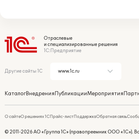
Отраслевые
и специализированные решения
1С:Предприятие
Другие сайты 1С
Каталог
Внедрения
Публикации
Мероприятия
Парт
О сайте
О решениях 1С
Прайс-лист
Поддержка
Обратная связь
Сообщ
© 2011-2026 АО «Группа 1С» (правопреемник ООО «1С»). 