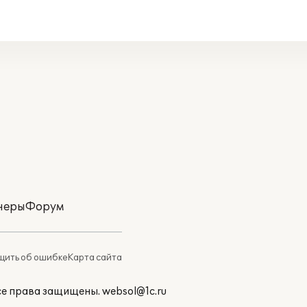
неры
Форум
ить об ошибке
Карта сайта
Все права защищены.
websol@1c.ru