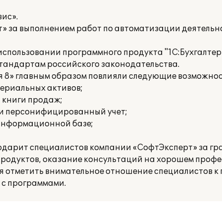
ис».
» за выполнением работ по автоматизации деятельн
пользовании программного продукта "1С:Бухгалтери
стандартам российского законодательства.
я 8» главным образом повлияли следующие возможнос
териальных активов;
и книги продаж;
 и персонифицированный учет;
 информационной базе;
одарит специалистов компании «СофтЭксперт» за г
родуктов, оказание консультаций на хорошем проф
ся отметить внимательное отношение специалистов к 
 с программами.