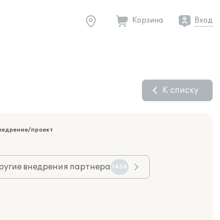
Корзина
Вход
К списку
недрение/проект
ругие внедрения партнера
1434