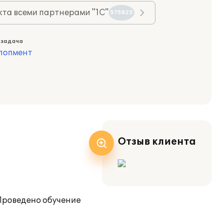
та всеми партнерами "1С"
575825
 задача
лопмент
Отзыв клиента
 Проведено обучение