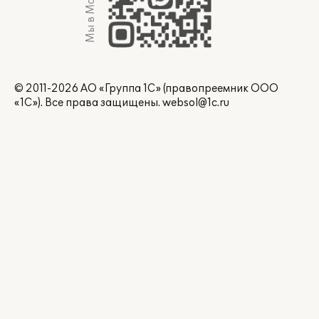
Мы в Max
© 2011-2026 АО «Группа 1С» (правопреемник ООО
«1С»). Все права защищены.
websol@1c.ru