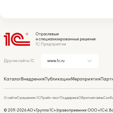
Отраслевые
и специализированные решения
1С:Предприятие
Другие сайты 1С
Каталог
Внедрения
Публикации
Мероприятия
Парт
О сайте
О решениях 1С
Прайс-лист
Поддержка
Обратная связь
Сообщ
© 2011-2026 АО «Группа 1С» (правопреемник ООО «1С»). 