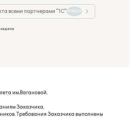
та всеми партнерами "1С"
575825
 задача
лета им.Вагановой.
ваниям Заказчика.
удников. Требования Заказчика выполнены