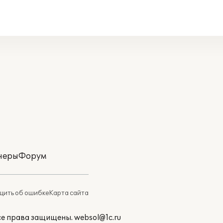
неры
Форум
ить об ошибке
Карта сайта
Все права защищены.
websol@1c.ru