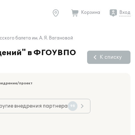
Корзина
Вход
ого балета им. А. Я. Вагановой
ждений" в ФГОУВПО
К списку
недрение/проект
ругие внедрения партнера
98