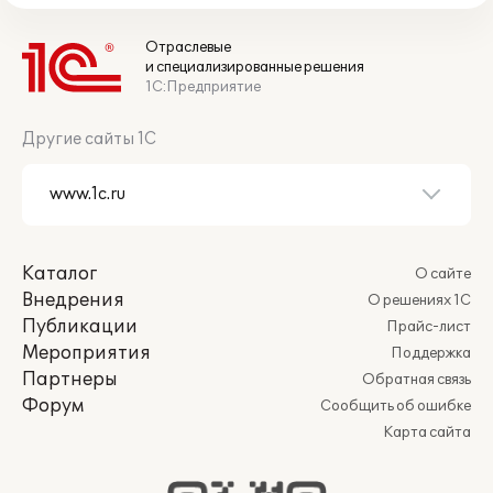
Отраслевые
и специализированные решения
1С:Предприятие
Другие сайты 1С
Каталог
О сайте
Внедрения
О решениях 1С
Публикации
Прайс-лист
Мероприятия
Поддержка
Партнеры
Обратная связь
Форум
Сообщить об ошибке
Карта сайта