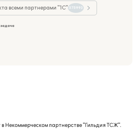
та всеми партнерами "1С"
575993
 задача
т в Некоммерческом партнерстве "Гильдия ТСЖ".