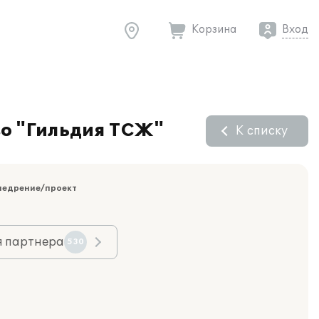
Корзина
Вход
во "Гильдия ТСЖ"
К списку
недрение/проект
я партнера
530