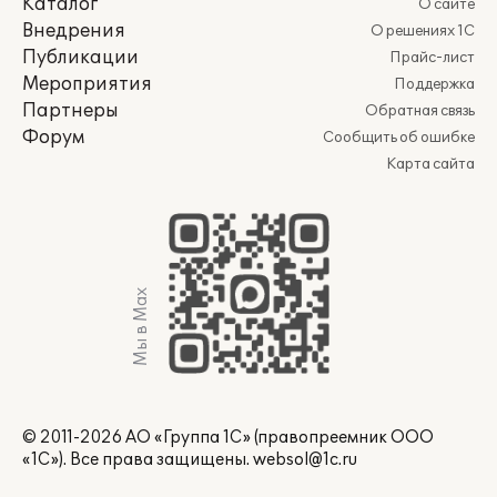
Каталог
О сайте
Внедрения
О решениях 1С
Публикации
Прайс-лист
Мероприятия
Поддержка
Партнеры
Обратная связь
Форум
Сообщить об ошибке
Карта сайта
Мы в Max
© 2011-2026 АО «Группа 1С» (правопреемник ООО
«1С»). Все права защищены.
websol@1c.ru