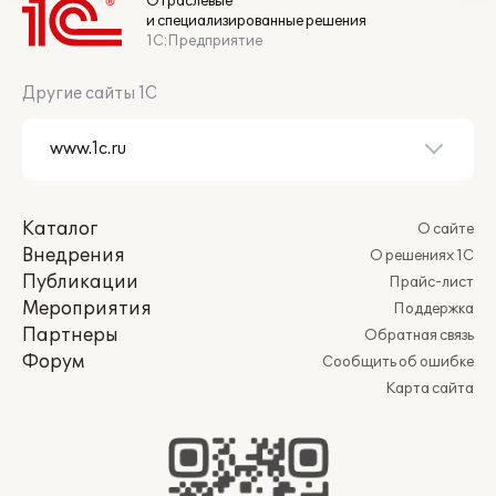
Отраслевые
и специализированные решения
1С:Предприятие
Другие сайты 1С
Каталог
О сайте
Внедрения
О решениях 1С
Публикации
Прайс-лист
Мероприятия
Поддержка
Партнеры
Обратная связь
Форум
Сообщить об ошибке
Карта сайта