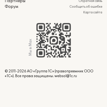
Партнеры
Обратная связь
Форум
Сообщить об ошибке
Карта сайта
Мы в Max
© 2011-2026 АО «Группа 1С» (правопреемник ООО
«1С»). Все права защищены.
websol@1c.ru