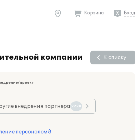
Корзина
Вход
оительной компании
К списку
недрение/проект
ругие внедрения партнера
9220
ление персоналом 8