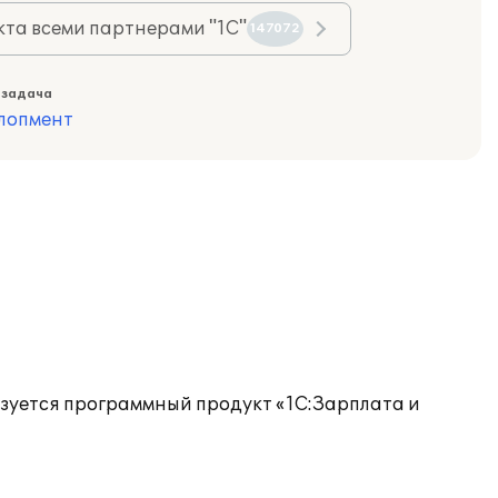
та всеми партнерами "1С"
147072
 задача
лопмент
зуется программный продукт «1С:Зарплата и