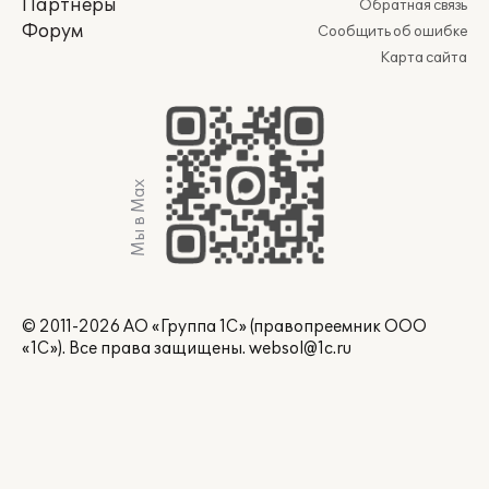
Партнеры
Обратная связь
Форум
Сообщить об ошибке
Карта сайта
Мы в Max
© 2011-2026 АО «Группа 1С» (правопреемник ООО
«1С»). Все права защищены.
websol@1c.ru