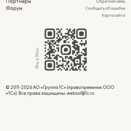
Партнеры
Обратная связь
Форум
Сообщить об ошибке
Карта сайта
Мы в Max
© 2011-2026 АО «Группа 1С» (правопреемник ООО
«1С»). Все права защищены.
websol@1c.ru