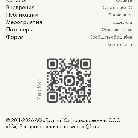
Каталог
О сайте
Внедрения
О решениях 1С
Публикации
Прайс-лист
Мероприятия
Поддержка
Партнеры
Обратная связь
Форум
Сообщить об ошибке
Карта сайта
Мы в Max
© 2011-2026 АО «Группа 1С» (правопреемник ООО
«1С»). Все права защищены.
websol@1c.ru