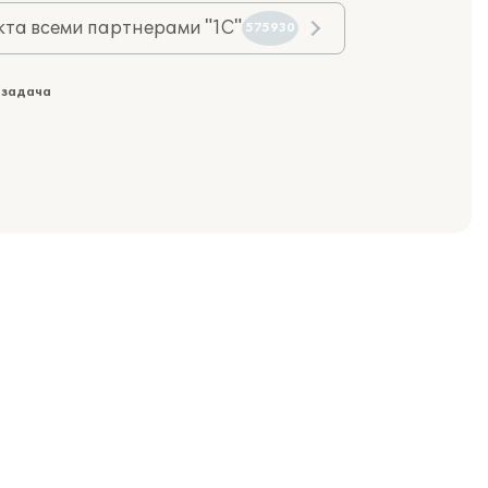
та всеми партнерами "1С"
575930
 задача