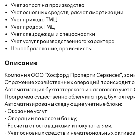
Учет затрат на производство
Учет основных средств, расчет амортизации
Учет прихода ТМЦ
Учет продаж ТМЦ
Учет спецодежды и спецоснастки
Учет услуг производственного характера
Ценообразование, прайс-листы
Описание
Компания ООО "Хосфорд Проперти Сервисез", зан
Отражение хозяйственных операций происходит о
Автоматизация бухгалтерского и налогового учета
Программа существенно облегчила труд бухгалтери
Автоматизированы следующие учетные блоки:
- Оказание услуг;
- Операции по кассе и банку;
- Расчеты с поставщиками и покупателями;
- Учет основных средств и нематериальных активов