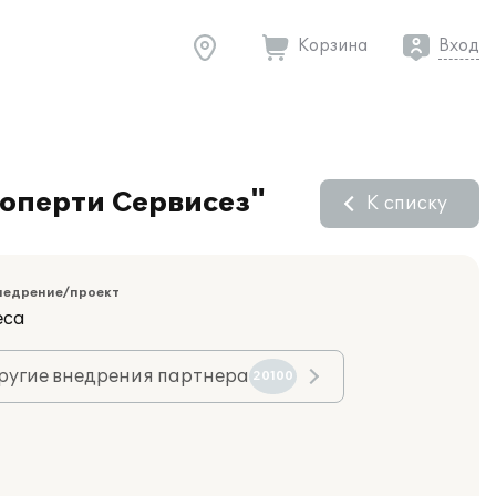
Корзина
Вход
оперти Сервисез"
К списку
недрение/проект
еса
ругие внедрения партнера
20100