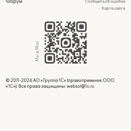
Форум
Сообщить об ошибке
Карта сайта
Мы в Max
© 2011-2026 АО «Группа 1С» (правопреемник ООО
«1С»). Все права защищены.
websol@1c.ru