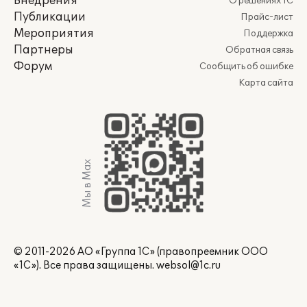
Внедрения
О решениях 1С
Публикации
Прайс-лист
Мероприятия
Поддержка
Партнеры
Обратная связь
Форум
Сообщить об ошибке
Карта сайта
Мы в Max
© 2011-2026 АО «Группа 1С» (правопреемник ООО
«1С»). Все права защищены.
websol@1c.ru