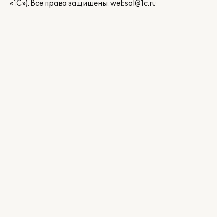
«1С»). Все права защищены.
websol@1c.ru