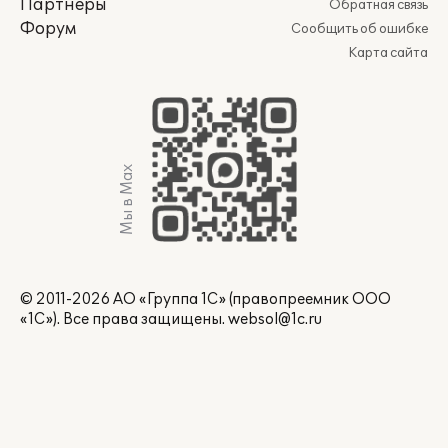
Партнеры
Обратная связь
Форум
Сообщить об ошибке
Карта сайта
Мы в Max
© 2011-2026 АО «Группа 1С» (правопреемник ООО
«1С»). Все права защищены.
websol@1c.ru