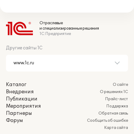
Отраслевые
и специализированные решения
1С:Предприятие
Другие сайты 1С
Каталог
О сайте
Внедрения
О решениях 1С
Публикации
Прайс-лист
Мероприятия
Поддержка
Партнеры
Обратная связь
Форум
Сообщить об ошибке
Карта сайта