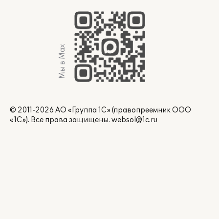
Мы в Max
© 2011-2026 АО «Группа 1С» (правопреемник ООО
«1С»). Все права защищены.
websol@1c.ru